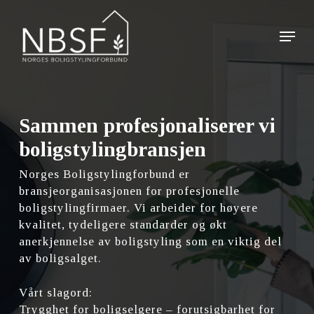
Skip
to
Menu
main
Close
content
Menu
Sammen profesjonaliserer vi
boligstylingbransjen
Norges Boligstylingforbund er
bransjeorganisasjonen for profesjonelle
boligstylingfirmaer. Vi arbeider for høyere
kvalitet, tydeligere standarder og økt
anerkjennelse av boligstyling som en viktig del
av boligsalget.
Vårt slagord:
Trygghet for boligselgere – forutsigbarhet for