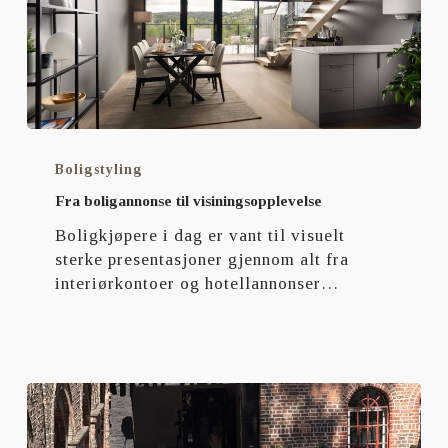
Fra
boligannonse
Boligstyling
til
Fra boligannonse til visiningsopplevelse
visiningsopplevelse
Boligkjøpere i dag er vant til visuelt
sterke presentasjoner gjennom alt fra
interiørkontoer og hotellannonser…