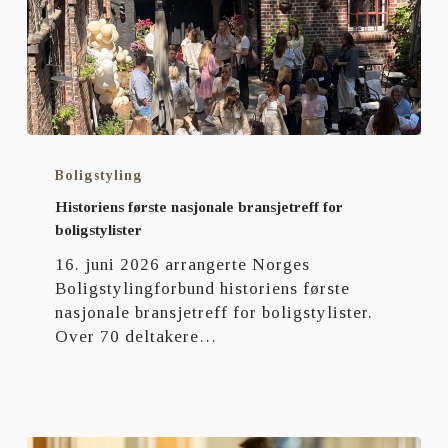
Historiens
første
Boligstyling
nasjonale
Historiens første nasjonale bransjetreff for
bransjetreff
boligstylister
for
16. juni 2026 arrangerte Norges
boligstylister
Boligstylingforbund historiens første
nasjonale bransjetreff for boligstylister.
Over 70 deltakere…