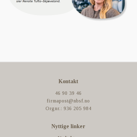
Kontakt
46 90 39 46
firmapost@nbsf.no
Orgnr.: 936 205 984
Nyttige linker