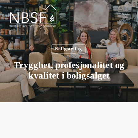
Skip
to
Menu
main
Close
content
Menu
Boligstyling
Trygghet, profesjonalitet og
kvalitet i boligsalget