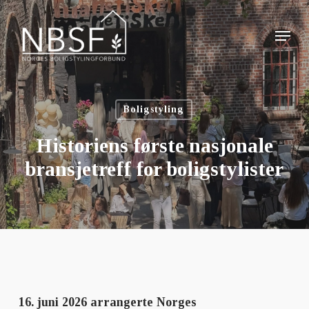
Skip
to
Menu
main
Close
content
Menu
Boligstyling
Historiens første nasjonale
bransjetreff for boligstylister
16. juni 2026 arrangerte Norges